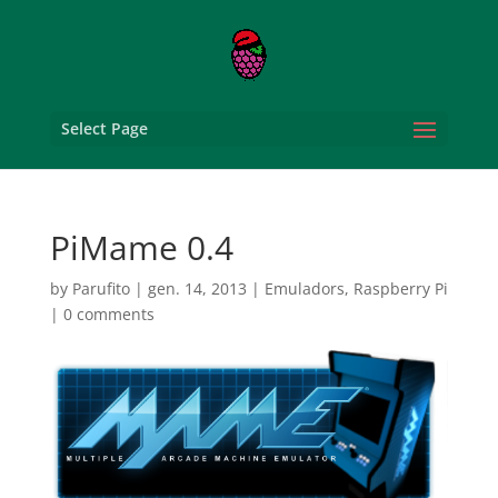
Select Page
PiMame 0.4
by
Parufito
|
gen. 14, 2013
|
Emuladors
,
Raspberry Pi
|
0 comments