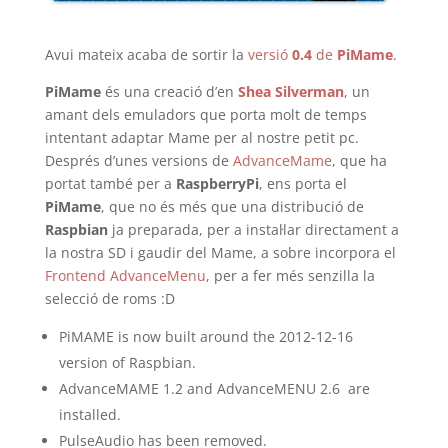
Avui mateix acaba de sortir la
versió
0.4
de
PiMame
.
PiMame
és una creació d’en
Shea Silverman
, un
amant dels emuladors que porta molt de temps
intentant adaptar Mame per al nostre petit pc.
Després d’unes versions de
AdvanceMame
, que ha
portat també per a
RaspberryPi
, ens porta el
PiMame
, que no és més que una distribució de
Raspbian
ja preparada, per a instal·lar directament a
la nostra SD i gaudir del Mame, a sobre incorpora el
Frontend AdvanceMenu
, per a fer més senzilla la
selecció de roms :D
PiMAME is now built around the 2012-12-16
version of Raspbian.
AdvanceMAME 1.2 and AdvanceMENU 2.6 are
installed.
PulseAudio has been removed.