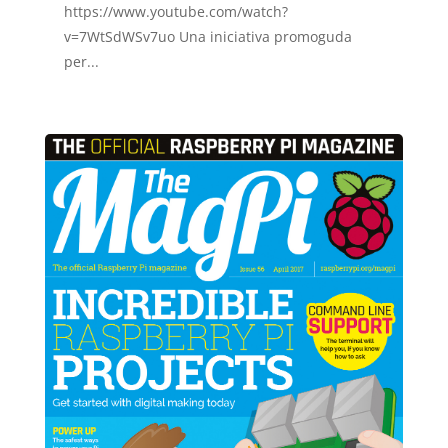
https://www.youtube.com/watch?
v=7WtSdWSv7uo Una iniciativa promoguda
per...