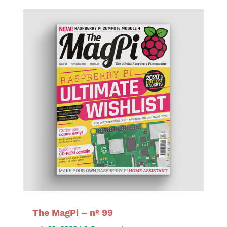
The MagPi – nº 99