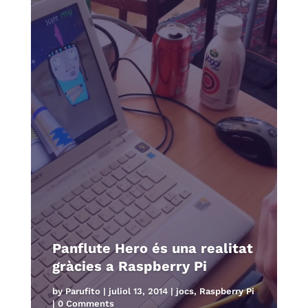
Panflute Hero és una realitat
gràcies a Raspberry Pi
by
Parufito
|
juliol 13, 2014
|
jocs
,
Raspberry Pi
| 0 Comments