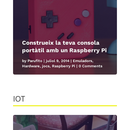
Construeix la teva consola
portàtil amb un Raspberry Pi
by
Parufito
|
juliol 9, 2014
|
Emuladors
,
Hardware
,
jocs
,
Raspberry Pi
| 0 Comments
IOT