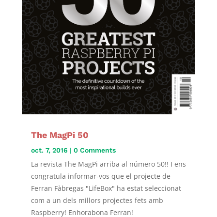
The MagPi 50
oct. 7, 2016
| 0 Comments
La revista The MagPi arriba al número 50!! I ens
congratula informar-vos que el projecte de
Ferran Fàbregas "LifeBox" ha estat seleccionat
com a un dels millors projectes fets amb
Raspberry! Enhorabona Ferran!