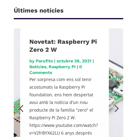
Últimes notícies
Novetat: Raspberry Pi
Zero 2 W
by
Parufito
|
octubre 28, 2021
|
Notícies
,
Raspberry Pi
| 0
Comments
Per sorpresa com ens sol tenir
acostumats la Raspberry Pi
foundation, ens hem despertat
avui amb la notícia d'un nou
producte de la família "zero" el
Raspberry Pi Zero 2 W.
https://www.youtube.com/watch?
v=V2frBYX62LU 6 anys després