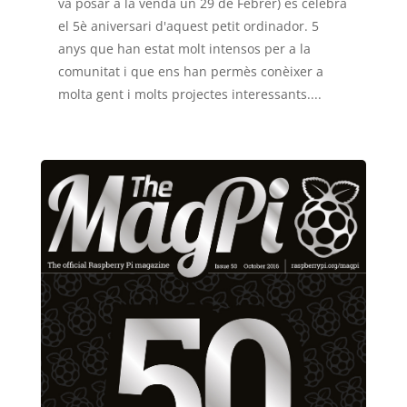
va posar a la venda un 29 de Febrer) es celebra
el 5è aniversari d'aquest petit ordinador. 5
anys que han estat molt intensos per a la
comunitat i que ens han permès conèixer a
molta gent i molts projectes interessants....