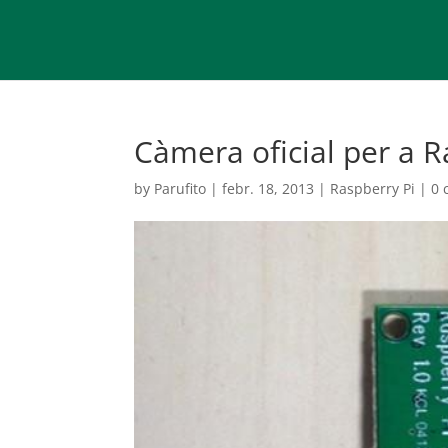
Càmera oficial per a R
by
Parufito
|
febr. 18, 2013
|
Raspberry Pi
|
0 