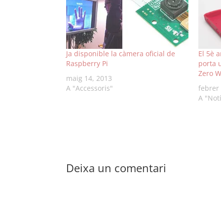
Ja disponible la càmera oficial de
El 5è 
Raspberry Pi
porta 
Zero 
maig 14, 2013
A "Accessoris"
febrer
A "Not
Deixa un comentari