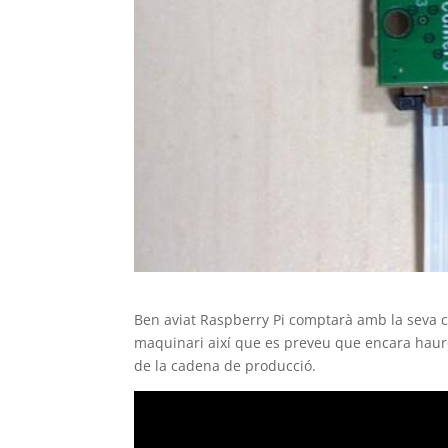
Ben aviat Raspberry Pi comptarà amb la seva c
maquinari així que es preveu que encara haur
de la cadena de producció.