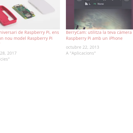
aniversari de Raspberry Pi, ens
BerryCam: utilitza la teva càmera
un nou model Raspberry Pi
Raspberry Pi amb un iPhone
W
octubre 22, 2013
 28, 2017
A "Aplicacions"
ícies"