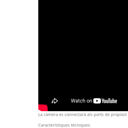
La càmera es connectarà als ports de propòsit 
Característiques tècniques: