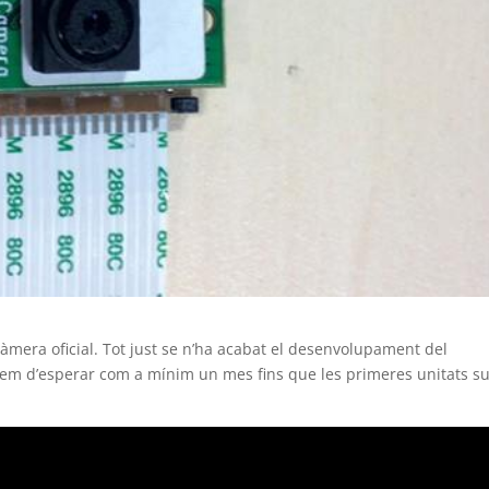
àmera oficial. Tot just se n’ha acabat el desenvolupament del
em d’esperar com a mínim un mes fins que les primeres unitats su