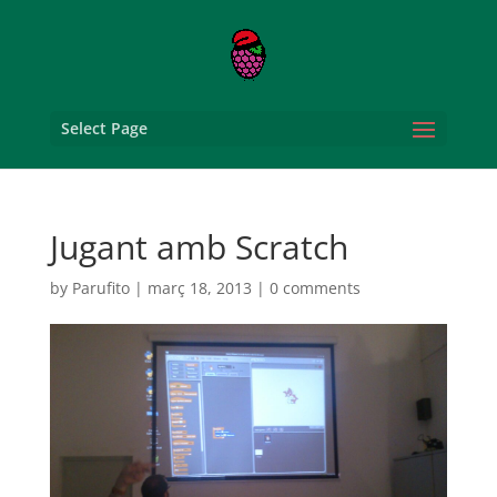
Select Page
Jugant amb Scratch
by
Parufito
|
març 18, 2013
|
0 comments