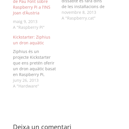
dissabte es farà dins
de Pau Font sobre
de les instal·lacions de
Raspberry Pi a l’INS
la BcnDevCon un
novembre 8, 2013
Joan d’Àustria
taller d'iniciació a
A "Raspberry.cat"
maig 9, 2013
Raspberry Pi, les
A "Raspberry Pi"
dades a continuació:
¿Te gusta Raspberry
Kickstarter: Ziphius
Pi has oído hablar de
un dron aquàtic
ella pero nunca has
Ziphius és un
podido tocar una?
projecte Kickstarter
¿Todos tus amigos
que ens pretén oferir
hablan de…
un dron aquàtic basat
en Raspberry Pi,
equipat amb
juny 26, 2013
càmeres, que mostra
A "Hardware"
un comportament
autònom i també el
podrem controlar des
del telèfon o tauleta.
Res millor que el seu
propi vídeo de
Deixa un comentari
presentació per