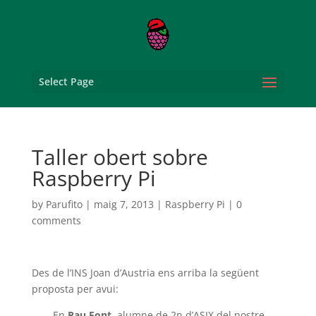
Select Page
Taller obert sobre
Raspberry Pi
by
Parufito
|
maig 7, 2013
|
Raspberry Pi
|
0
comments
Des de l’INS Joan d’Austria ens arriba la següent
proposta per avui:
En
Pau Font
, alumne de 2n d’ASIX del nostre