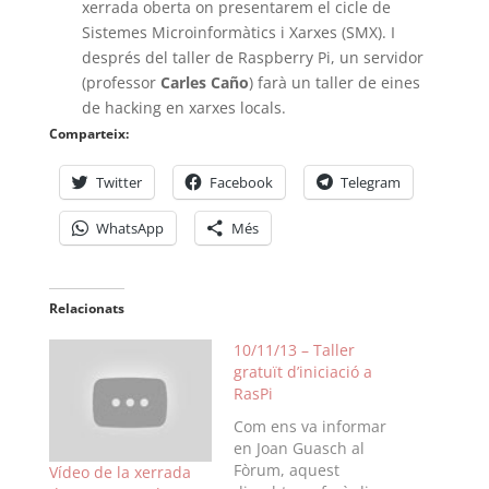
xerrada oberta on presentarem el cicle de
Sistemes Microinformàtics i Xarxes (SMX). I
després del taller de Raspberry Pi, un servidor
(professor
Carles Caño
) farà un taller de eines
de hacking en xarxes locals.
Comparteix:
Twitter
Facebook
Telegram
WhatsApp
Més
Relacionats
10/11/13 – Taller
gratuït d’iniciació a
RasPi
Com ens va informar
en Joan Guasch al
Fòrum, aquest
Vídeo de la xerrada