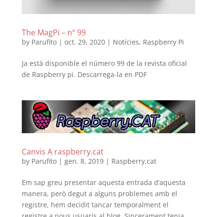
The MagPi – nº 99
by
Parufito
|
oct. 29, 2020
|
Notícies
,
Raspberry Pi
Ja està disponible el número 99 de la revista oficial
de Raspberry pi. Descarrega-la en PDF
Canvis A raspberry.cat
by
Parufito
|
gen. 8, 2019
|
Raspberry.cat
Em sap greu presentar aquesta entrada d’aquesta
manera, però degut a alguns problemes amb el
registre, hem decidit tancar temporalment el
registre a nous usuaris al blog. Sincerament tenia